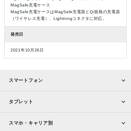
MagSafe充電ケース
MagSafe充電ケースはMagSafe充電器とQi規格の充電器
（ワイヤレス充電）、Lightningコネクタに対応。
発売日
2021年10月26日
スマートフォン
iPhone
Galaxy
タブレット
Google Pixel
Xperia
iPad
iPad mini
AQUOS
Xiaomi
スマホ・キャリア別