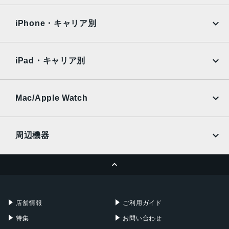
iPad Air
iPad Pro
OPPO
Android
docomo
au
Surface
Galaxy Tab
iPhone・キャリア別
SoftBank
楽天モバイル
Xiaomi Tablet
docomo
au
Ymobile
SIMフリー
iPad・キャリア別
SoftBank
楽天モバイル
UQmobile
au
SoftBank
Ymobile
SIMフリー
Mac/Apple Watch
docomo
Wi-Fi
UQmobile
MacBook
MacBook Air
周辺機器
MacBook Pro
iMac
ページトップへ
Apple Pencil
Keyboard
Mac mini
Mac Studio
充電器
iPadケース
Mac Pro
Apple Watch
店舗情報
ご利用ガイド
特集
お問い合わせ