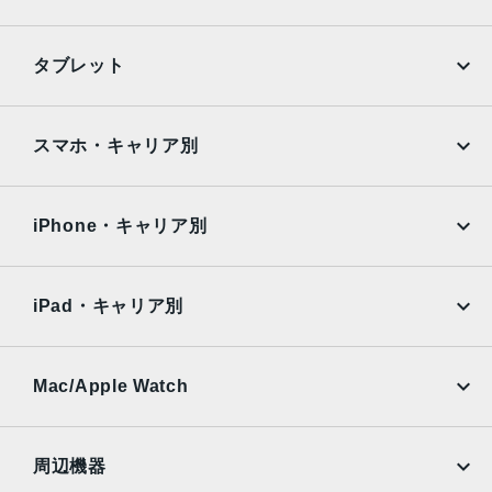
iPhone
Galaxy
タブレット
Google Pixel
Xperia
iPad
iPad mini
AQUOS
Xiaomi
スマホ・キャリア別
iPad Air
iPad Pro
OPPO
Android
docomo
au
Surface
Galaxy Tab
iPhone・キャリア別
SoftBank
楽天モバイル
Xiaomi Tablet
docomo
au
Ymobile
SIMフリー
iPad・キャリア別
SoftBank
楽天モバイル
UQmobile
au
SoftBank
Ymobile
SIMフリー
Mac/Apple Watch
docomo
Wi-Fi
UQmobile
MacBook
MacBook Air
周辺機器