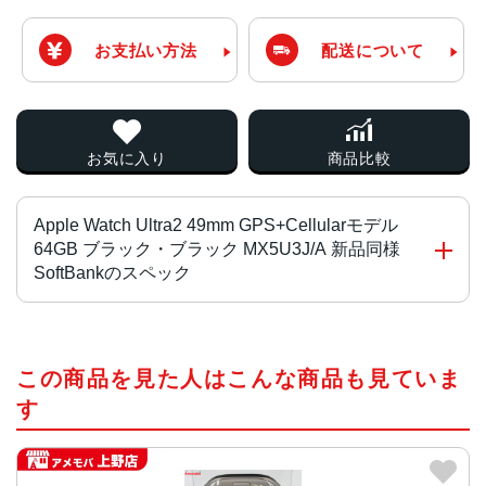
お支払い方法
配送について
お気に入り
商品比較
Apple Watch Ultra2 49mm GPS+Cellularモデル
64GB ブラック・ブラック MX5U3J/A 新品同様
SoftBankのスペック
チップ・プロセッサー
この商品を見た人はこんな商品も見ていま
S9 SiP（64ビットデュアルコアプロセッサ搭載）、W3ワイ
ヤレスチップ、第2世代の超広帯域チップ
す
ディスプレイ
LTPO OLED常時表示Retinaディスプレイ