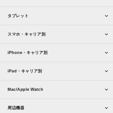
ディスプレイ
iPhone
Galaxy
感圧タッチ対応OLED Retinaディスプレイ
タブレット
ケースサイズ
Google Pixel
Xperia
iPad
iPad mini
42mm、38mm
AQUOS
Xiaomi
スマホ・キャリア別
材質
iPad Air
iPad Pro
OPPO
Android
アルミニウム、ステンレススチール、セラミック
docomo
au
Surface
Galaxy Tab
iPhone・キャリア別
ストレージ
SoftBank
楽天モバイル
Xiaomi Tablet
8GB、16GB
docomo
au
Ymobile
SIMフリー
iPad・キャリア別
バッテリー
SoftBank
楽天モバイル
UQmobile
リチャージャブルリチウムイオンバッテリー内蔵
au
SoftBank
最大18時間
Ymobile
SIMフリー
Mac/Apple Watch
発売日
docomo
Wi-Fi
UQmobile
MacBook
MacBook Air
2017年9月22日
周辺機器