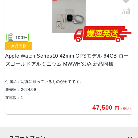
46mm：46mm×39mm×9.7mm
42mm：42mm×36mm×9.7mm
重量
46mm（アルミニウム、GPSモデル）：36.4 g
（アルミニウム、GPS + Cellularモデル）：35.3 g
100%
新品同様
（チタニウム）： 41.7 g
Apple Watch Series10 42mm GPSモデル 64GB ロー
42mm（アルミニウム、GPSモデル）：30 g
ズゴールドアルミニウム MWWH3J/A 新品同様
（アルミニウム、GPS + Cellularモデル）：29.3 g
（チタニウム）：34.4 g
付属品：写真に載っているものが全てです。
発売日：2024/09
ケースカラー
在庫数：1
アルミニウムケース：ジェットブラック、ローズゴール
47,500
ド、シルバー
円
（税込）
チタニウムケース：スレート、ゴールド、ナチュラル
ディスプレイ
LTPO3常時表示Retinaディスプレイ
スマートフォン