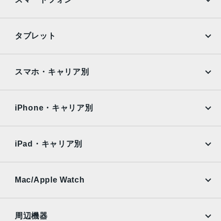
広視野角OLED
斜めから見た時の明るさが最大40%向上
iPhone
Galaxy
エッジからエッジまで広がるディスプレイ
タブレット
Ion-X前面ガラス（アルミニウムケース）
Google Pixel
Xperia
サファイア前面クリスタル（チタニウムケース）
最大輝度2,000ニト
iPad
iPad mini
AQUOS
Xiaomi
スマホ・キャリア別
最小輝度1ニト
iPad Air
iPad Pro
326ppi
OPPO
Android
docomo
au
バッテリー
Surface
Galaxy Tab
iPhone・キャリア別
一日中駆動するバッテリー。通常使用時で最大18時 間 7
SoftBank
楽天モバイル
Xiaomi Tablet
docomo
au
ストレージ
Ymobile
SIMフリー
iPad・キャリア別
64GB
SoftBank
楽天モバイル
UQmobile
発売日
au
SoftBank
Ymobile
SIMフリー
Mac/Apple Watch
2024年9月20日
docomo
Wi-Fi
UQmobile
MacBook
MacBook Air
周辺機器