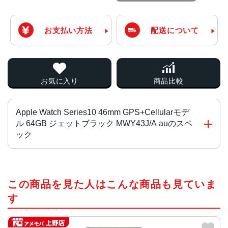
お支払い方法
配送について
お気に入り
商品比較
Apple Watch Series10 46mm GPS+Cellularモデ
ル 64GB ジェットブラック MWY43J/A auのスペ
ック
チップ
この商品を見た人はこんな商品も見ていま
S10 SiP（64ビットデュアルコアプロセッサ搭載）
4コアNeural Engine
す
サイズ