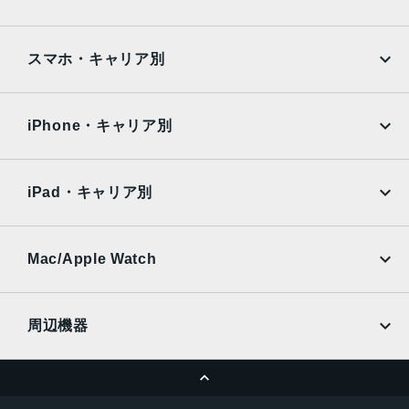
発売日
Google Pixel
Xperia
2020年9月18日
iPad
iPad mini
AQUOS
Xiaomi
スマホ・キャリア別
iPad Air
iPad Pro
OPPO
Android
docomo
au
Surface
Galaxy Tab
iPhone・キャリア別
SoftBank
楽天モバイル
Xiaomi Tablet
docomo
au
Ymobile
SIMフリー
iPad・キャリア別
SoftBank
楽天モバイル
UQmobile
au
SoftBank
Ymobile
SIMフリー
Mac/Apple Watch
docomo
Wi-Fi
UQmobile
MacBook
MacBook Air
周辺機器
MacBook Pro
iMac
ページトップへ
Apple Pencil
Keyboard
Mac mini
Mac Studio