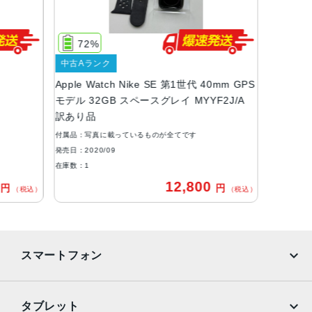
ケースカラー
スペースグレイ、ゴールド、シルバー
72%
材質
中古Aランク
アルミニウムケース
Apple Watch Nike SE 第1世代 40mm GPS
Apple Watch Series6との違い
モデル 32GB スペースグレイ MYYF2J/A
訳あり品
血中酸素濃度アプリは非搭載
常時表示ディスプレイは非搭載
付属品：写真に載っているものが全てです
ケースはアルミニウムのみ
発売日：2020/09
カラーはシルバー、スペースグレイ、ゴールドのみ
在庫数：1
電気心拍センサーは非搭載
0
12,800
円
円
（税込）
（税込）
U1チップは非搭載
急速充電は非対応
S5チップ（S3と比べて最大2倍高速、S6より最大20％遅
い）
スマートフォン
cellularモデル対応キャリア
au・SoftBank・docomo
iPhone
Galaxy
タブレット