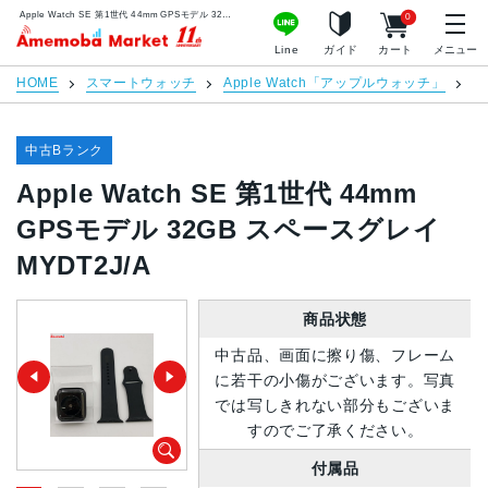
Apple Watch SE 第1世代 44mm GPSモデル 32GB スペースグレイ MYDT2J/A | 中古スマホ販売のアメモバマーケット
0
アメモバマーケット
Line
ガイド
カート
メニュー
HOME
スマートウォッチ
Apple Watch「アップルウォッチ」
Ap
中古Bランク
Apple Watch SE 第1世代 44mm
GPSモデル 32GB スペースグレイ
MYDT2J/A
商品状態
中古品、画面に擦り傷、フレーム
に若干の小傷がございます。写真
では写しきれない部分もございま
すのでご了承ください。
付属品