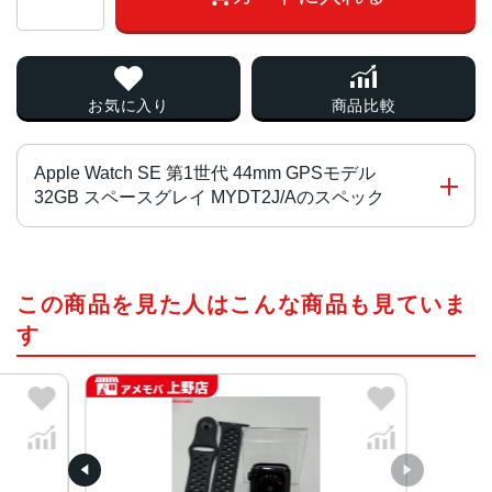
お気に入り
商品比較
Apple Watch SE 第1世代 44mm GPSモデル
32GB スペースグレイ MYDT2J/Aのスペック
チップ・プロセッサー
この商品を見た人はこんな商品も見ていま
S5デュアルコアSiP
す
ディスプレイ
感圧タッチ対応LTPO OLED常時表示Retinaディスプレイ
ケースサイズ
44mm、40mm