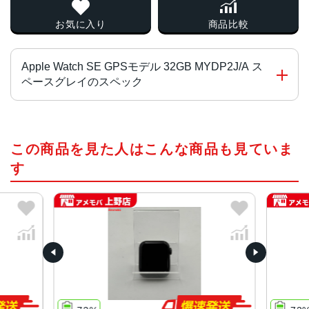
お気に入り
商品比較
Apple Watch SE GPSモデル 32GB MYDP2J/A ス
ペースグレイのスペック
チップ・プロセッサー
この商品を見た人はこんな商品も見ていま
S5デュアルコアSiP
す
ディスプレイ
感圧タッチ対応LTPO OLED常時表示Retinaディスプレイ
ケースサイズ
44mm、40mm
ケースカラー
スペースグレイ、ゴールド、シルバー