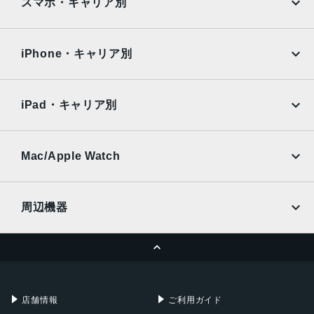
AQUOS
Xiaomi
スマホ・キャリア別
iPad Air
iPad Pro
OPPO
Android
docomo
au
Surface
Galaxy Tab
iPhone・キャリア別
SoftBank
楽天モバイル
Xiaomi Tablet
docomo
au
Ymobile
SIMフリー
iPad・キャリア別
SoftBank
楽天モバイル
UQmobile
au
SoftBank
Ymobile
SIMフリー
Mac/Apple Watch
docomo
Wi-Fi
UQmobile
MacBook
MacBook Air
周辺機器
MacBook Pro
iMac
ページトップへ
Apple Pencil
Keyboard
Mac mini
Mac Studio
充電器
iPadケース
Mac Pro
Apple Watch
店舗情報
ご利用ガイド