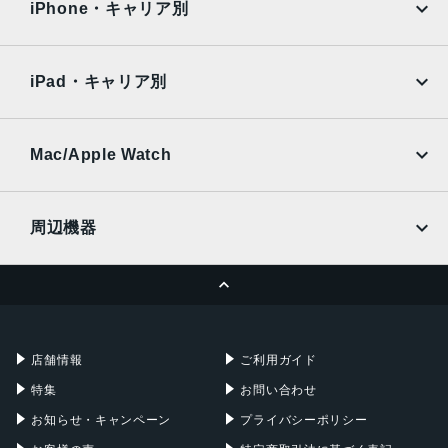
Surface
Galaxy Tab
iPhone・キャリア別
アウトカメラ
SoftBank
楽天モバイル
Xiaomi Tablet
メイン：約6400万画素
docomo
au
Ymobile
SIMフリー
深度測位：約200万画素
iPad・キャリア別
SoftBank
楽天モバイル
インカメラ
UQmobile
au
SoftBank
約1600万画素
Ymobile
SIMフリー
Mac/Apple Watch
内蔵メモリ
docomo
Wi-Fi
UQmobile
MacBook
MacBook Air
ROM：128GB
周辺機器
RAM：4GB
MacBook Pro
iMac
バッテリー容量
ページトップへ
Apple Pencil
Keyboard
Mac mini
Mac Studio
2630ｍAh
充電器
iPadケース
認証機能
Mac Pro
Apple Watch
店舗情報
ご利用ガイド
指紋/顔認証
特集
お問い合わせ
発売日
お知らせ・キャンペーン
プライバシーポリシー
2022年2月14日