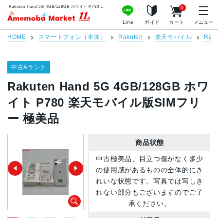
Rakuten Hand 5G 4GB/128GB ホワイト P780 楽天モバイル版SIMフリー 極美品 | 中古スマホ販売のアメモバマーケット
0
アメモバマーケット
Line
ガイド
カート
メニュー
HOME
スマートフォン（本体）
Rakuten
楽天モバイル
Rak
中古Aランク
Rakuten Hand 5G 4GB/128GB ホワ
イト P780 楽天モバイル版SIMフリ
ー 極美品
商品状態
中古極美品、目立つ傷がなく多少
の使用感があるものの全体的にき
れいな状態です。写真では写しき
れない部分もございますのでご了
承ください。