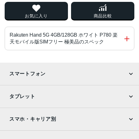
お気に入り
商品比較
Rakuten Hand 5G 4GB/128GB ホワイト P780 楽
天モバイル版SIMフリー 極美品のスペック
チップ・プロセッサー
Qualcomm Snapdragon 480 オクタコア
スマートフォン
カラー
iPhone
Galaxy
ブラック、ホワイト、クリムゾンレッド
タブレット
サイズ・重さ
Google Pixel
Xperia
iPad
iPad mini
63x138x9.5mm・134g
AQUOS
Xiaomi
スマホ・キャリア別
液晶
iPad Air
iPad Pro
OPPO
Android
5.1インチ
docomo
au