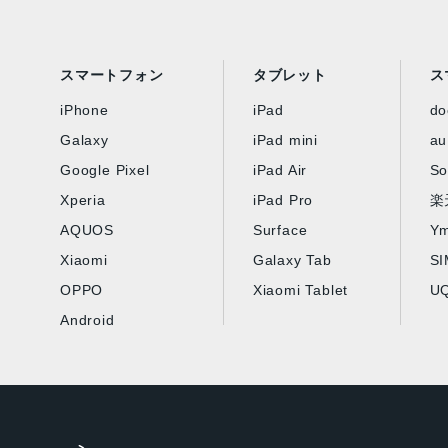
スマートフォン
タブレット
ス
iPhone
iPad
d
Galaxy
iPad mini
au
Google Pixel
iPad Air
So
Xperia
iPad Pro
楽
AQUOS
Surface
Ym
Xiaomi
Galaxy Tab
S
OPPO
Xiaomi Tablet
UQ
Android