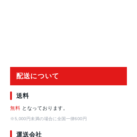
サイズと重量
高さ：1.13 cm
幅：30.41 cm
奥行き：21.5 cm
重量：1.24 kg
メモリ
8GBユニファイドメモリ
以下のオプションに変更可能 16GB
ストレージ
256GB SSD
配送について
以下のオプションに変更可能 512GB
バッテリー
52.6Whリチウムポリマーバッテリ
送料
無料
となっております。
カメラ
1080p FaceTime HDカメラ
コンピュテーショナルビデオを活用
※5,000円未満の場合に全国一律600円
運送会社
発売日
2024年3月8日